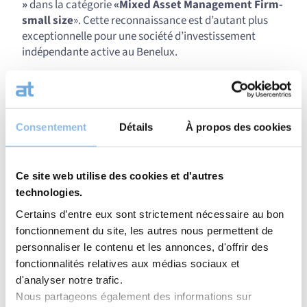
»
dans la catégorie
«
Mixed Asset Management Firm-
small size
». Cette reconnaissance est d’autant plus
exceptionnelle pour une société d’investissement
indépendante active au Benelux.
Notre succès repose principalement sur la façon dont
nous investissons. Depuis plus de trente ans, nous
avons mis en place un processus d’investissement
solide, que nous suivons au travers d’un tableau de
Consentement
Détails
À propos des cookies
bord qui nous permet de prendre des décisions
éclairées. Pas de secrets, pas de formules magiques,
simplement des investissements systématiquement
Ce site web utilise des cookies et d'autres
diversifiés, et notre capacité à laisser le temps faire son
technologies.
oeuvre malgré les tumultes médiatiques, les effets de
Certains d’entre eux sont strictement nécessaire au bon
mode et les krachs boursiers.
fonctionnement du site, les autres nous permettent de
personnaliser le contenu et les annonces, d'offrir des
Cette distinction décernée par LSEG Lipper Refinitiv
souligne une fois encore la position de CapitalatWork
fonctionnalités relatives aux médias sociaux et
Foyer Group en tant qu’acteur de niche leader dans le
d'analyser notre trafic.
secteur de la gestion d’actifs. Elle confirme l’efficacité
Nous partageons également des informations sur