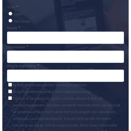
Title
Heer
Mevrouw
Naam
Voornaam
Mijn e-mailadres
Ik ben geïnteresseerd in Vermogensbeheer
Ik ben geïnteresseerd in Vermogensplanning
Door u in te schrijven, gaat u ermee akkoord dat uw
persoonsgegevens worden verwerkt met het doel uw verzoek
te beantwoorden (met name het ontvangen van nieuws en
analyses van CapitalatWork). U kunt zich op elk moment
uitschrijven via de link in onze e-mails. Voor meer informatie