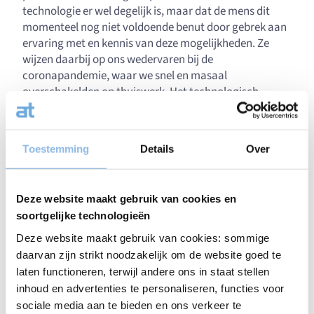
technologie er wel degelijk is, maar dat de mens dit
momenteel nog niet voldoende benut door gebrek aan
ervaring met en kennis van deze mogelijkheden. Ze
wijzen daarbij op ons wedervaren bij de
coronapandemie, waar we snel en masaal
overschakelden op thuiswerk. Het technologisch
potentieel voor deze overstap was m.a.w. reeds
aanwezig, maar er werd eenvoudigweg geen gebruik
van gemaakt….
Toestemming
Details
Over
Een alternatieve verklaring is dat technologie wel
degelijk een positieve impact heeft op onze
productiviteit, maar dat deze wordt tenietgedaan door
Deze website maakt gebruik van cookies en
andere factoren. Daarbij kijken velen naar de hand over
soortgelijke technologieën
hand toenemende administratieve overlast, die
Deze website maakt gebruik van cookies: sommige
ironisch genoeg ook door de veel betere
daarvan zijn strikt noodzakelijk om de website goed te
informatietechnologie wordt gefaciliteerd. Maar deze
laten functioneren, terwijl andere ons in staat stellen
toenemende administratieve verplichtingen slorpen
inhoud en advertenties te personaliseren, functies voor
wel een hoop mankracht op zonder bij te dragen tot het
sociale media aan te bieden en ons verkeer te
economisch product van de onderneming, en werken