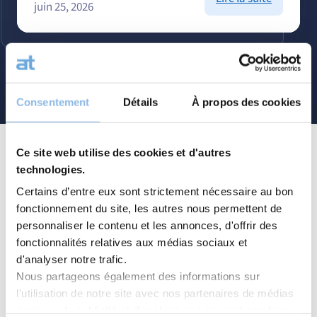
juin 25, 2026
Marchés
agités,
entrepris
solides
Accéder aux
articles
:
les
Consentement
Détails
À propos des cookies
leçons
d’un
semestre
Ce site web utilise des cookies et d'autres
sous
technologies.
Notre expertise
tension
Certains d’entre eux sont strictement nécessaire au bon
fondée sur les relations humaines
fonctionnement du site, les autres nous permettent de
personnaliser le contenu et les annonces, d'offrir des
fonctionnalités relatives aux médias sociaux et
Notre métier commence par l’écoute. Comprendre
d'analyser notre trafic.
votre parcours et vos ambitions, c’est la base de chaque
Nous partageons également des informations sur
décision que nous prenons.
l'utilisation de notre site avec nos partenaires de médias
Forts d’un savoir-faire reconnu, nous investissons dans
sociaux, de publicité et d'analyse, qui peuvent combiner
des entreprises choisies avec soin, avec une vision à