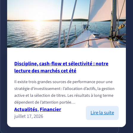
Discipline, cash-flow et sélectivité : notre
lecture des marchés cet été
Il existe trois grandes sources de performance pour une
stratégie d’investissement : l’allocation d’actifs, la gestion
active et la sélection de titres. Les résultats à long terme
dépendent de l’attention portée…
Actualités
, 
Financier
:
Lire la suite
juillet 17, 2026
Discipline
cash-