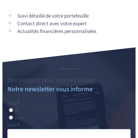
Suivi détaillé de votre portefeuille
Contact direct avec votre expert
Actualités financières personnalisées
Des
insights
pour mieux décider
Notre newsletter vous informe
Titre
M.
Mme.
Nom