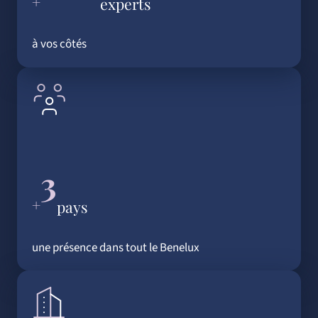
+
experts
à vos côtés
3
+
pays
une présence dans tout le Benelux