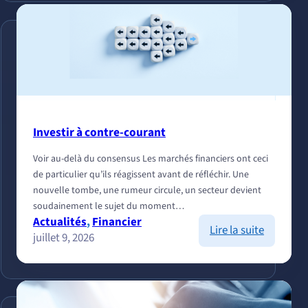
flow
et
sélectivit
:
notre
lecture
des
marchés
cet
Investir à contre-courant
été
Voir au-delà du consensus Les marchés financiers ont ceci
de particulier qu’ils réagissent avant de réfléchir. Une
nouvelle tombe, une rumeur circule, un secteur devient
soudainement le sujet du moment…
Actualités
, 
Financier
:
Lire la suite
juillet 9, 2026
Investir
à
contre-
courant