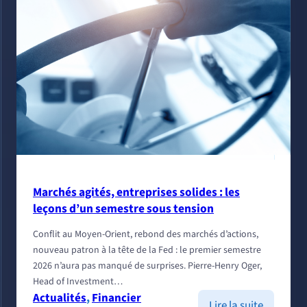
Marchés agités, entreprises solides : les
leçons d’un semestre sous tension
Conflit au Moyen-Orient, rebond des marchés d’actions,
nouveau patron à la tête de la Fed : le premier semestre
2026 n’aura pas manqué de surprises. Pierre-Henry Oger,
Head of Investment…
Actualités
, 
Financier
:
Lire la suite