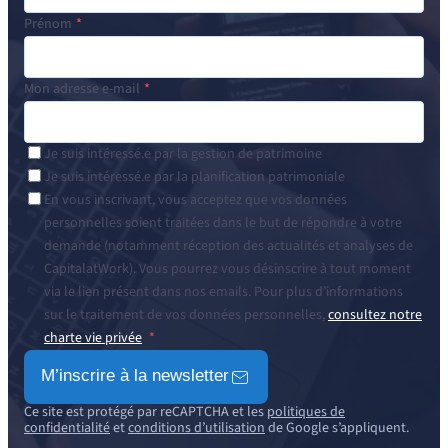
Prénom
Mon adresse e-mail
Je suis intéressé.e par la gestion de patrimoine
Je suis intéressé.e par la planification patrimoniale
En vous inscrivant, vous acceptez que vos données
personnelles soient traitées dans le but de répondre à votre
demande (notamment réception des actualités et analyses de
CapitalatWork). Vous pourrez vous désinscrire à tout moment
via le lien présent dans nos emails. Pour plus d’informations
sur le traitement de vos données personnelles,
consultez notre
charte vie privée
M’inscrire à la newsletter
Ce site est protégé par reCAPTCHA et les
politiques de
confidentialité
et
conditions d’utilisation
de Google s’appliquent.