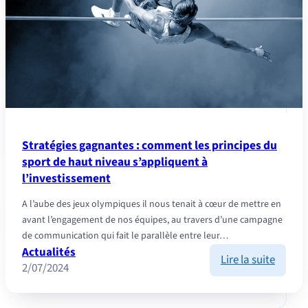
du
portefe
équilib
Stratégies gagnantes : comment les principes du
sport de haut niveau s’appliquent à
l’investissement
A l’aube des jeux olympiques il nous tenait à cœur de mettre en
avant l’engagement de nos équipes, au travers d’une campagne
de communication qui fait le parallèle entre leur…
Actualités
:
Lire la suite
2/07/2024
Straté
gagna
: