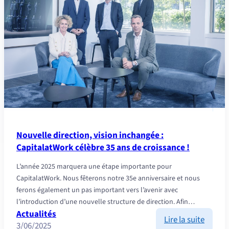
partir
du
1er
janvier
2026
Nouvelle direction, vision inchangée :
CapitalatWork célèbre 35 ans de croissance !
L’année 2025 marquera une étape importante pour
CapitalatWork. Nous fêterons notre 35e anniversaire et nous
ferons également un pas important vers l’avenir avec
l’introduction d’une nouvelle structure de direction. Afin…
Actualités
:
Lire la suite
3/06/2025