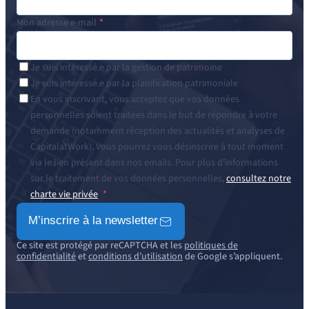
Mon adresse e-mail
Je suis intéressé.e par la gestion de patrimoine
Je suis intéressé.e par la planification patrimoniale
En vous inscrivant, vous acceptez que vos données
personnelles soient traitées dans le but de répondre à votre
demande (notamment réception des actualités et analyses de
CapitalatWork). Vous pourrez vous désinscrire à tout moment
via le lien présent dans nos emails. Pour plus d’informations
sur le traitement de vos données personnelles,
consultez notre
charte vie privée
M’inscrire à la newsletter
Ce site est protégé par reCAPTCHA et les
politiques de
confidentialité
et
conditions d’utilisation
de Google s’appliquent.