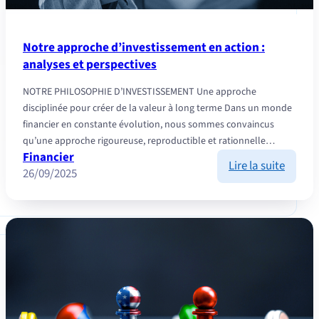
Notre approche d’investissement en action :
analyses et perspectives
NOTRE PHILOSOPHIE D’INVESTISSEMENT Une approche
disciplinée pour créer de la valeur à long terme Dans un monde
financier en constante évolution, nous sommes convaincus
qu’une approche rigoureuse, reproductible et rationnelle…
Financier
:
Lire la suite
26/09/2025
Notre
appro
d’inve
en
action
:
analys
et
perspe