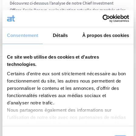
Découvrez ci-dessous l’analyse de notre Chief Investment
Officer, Erwin Deseyn, sur la situation actuelle des marchés et les
mesures prises par CapitalatWork. Vous pouvez également
visionner sa dernière vidéo où…
Actualités
:
Lire la suite
Consentement
Détails
À propos des cookies
11/04/2025
« Liber
day »
:
Ce site web utilise des cookies et d'autres
la
technologies.
guerre
Certains d’entre eux sont strictement nécessaire au bon
comme
fonctionnement du site, les autres nous permettent de
fait
personnaliser le contenu et les annonces, d'offrir des
vacille
fonctionnalités relatives aux médias sociaux et
les
d'analyser notre trafic.
march
Nous partageons également des informations sur
l'utilisation de notre site avec nos partenaires de médias
sociaux, de publicité et d'analyse, qui peuvent combiner
celles-ci avec d'autres informations que vous leur avez
Sélection