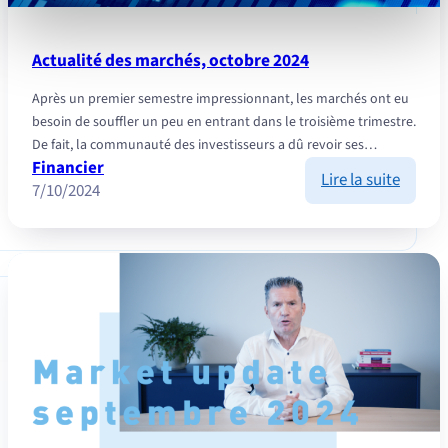
les réseaux sociaux utilisés et vous permettre de
visualiser du contenu hébergé sur un site externe.
Actualité des marchés, octobre 2024
Après un premier semestre impressionnant, les marchés ont eu
besoin de souffler un peu en entrant dans le troisième trimestre.
De fait, la communauté des investisseurs a dû revoir ses…
Financier
:
Lire la suite
7/10/2024
Actuali
des
marché
octobr
2024