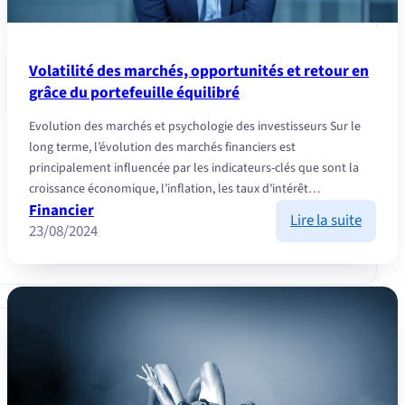
Volatilité des marchés, opportunités et retour en
grâce du portefeuille équilibré
Evolution des marchés et psychologie des investisseurs Sur le
long terme, l’évolution des marchés financiers est
principalement influencée par les indicateurs-clés que sont la
croissance économique, l’inflation, les taux d’intérêt…
Financier
:
Lire la suite
23/08/2024
Volatil
des
marché
opport
et
retour
en
grâce