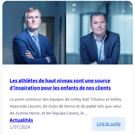
comme
les
princi
du
sport
de
haut
niveau
s’appl
à
l’inve
Les athlètes de haut niveau sont une source
d’inspiration pour les enfants de nos clients
Le point commun des équipes de volley-ball Tchalou et Volley
Haasrode Leuven, de clubs de tennis et de padel tels que celui
de Justine Henin, et de l’équipe Casino, le…
Actualités
:
Lire la suite
1/07/2024
Les