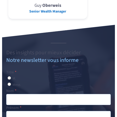
Guy
Oberweis
Senior Wealth Manager
Des
insights
pour mieux décider
Notre newsletter vous informe
Titre
M.
Mme.
Nom
Prénom