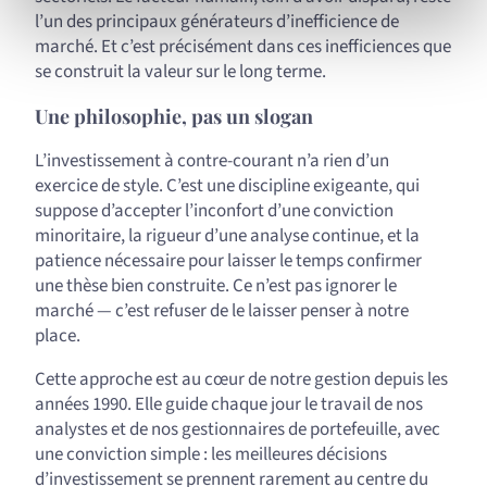
les réseaux sociaux utilisés et vous permettre de
l’un des principaux générateurs d’inefficience de
marché. Et c’est précisément dans ces inefficiences que
visualiser du contenu hébergé sur un site externe.
se construit la valeur sur le long terme.
Une philosophie, pas un slogan
L’investissement à contre-courant n’a rien d’un
exercice de style. C’est une discipline exigeante, qui
suppose d’accepter l’inconfort d’une conviction
minoritaire, la rigueur d’une analyse continue, et la
patience nécessaire pour laisser le temps confirmer
une thèse bien construite. Ce n’est pas ignorer le
marché — c’est refuser de le laisser penser à notre
place.
Cette approche est au cœur de notre gestion depuis les
années 1990. Elle guide chaque jour le travail de nos
analystes et de nos gestionnaires de portefeuille, avec
une conviction simple : les meilleures décisions
d’investissement se prennent rarement au centre du