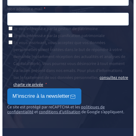
Mon adresse e-mail
Je suis intéressé.e par la gestion de patrimoine
Je suis intéressé.e par la planification patrimoniale
En vous inscrivant, vous acceptez que vos données
personnelles soient traitées dans le but de répondre à votre
demande (notamment réception des actualités et analyses de
CapitalatWork). Vous pourrez vous désinscrire à tout moment
via le lien présent dans nos emails. Pour plus d’informations
sur le traitement de vos données personnelles,
consultez notre
charte vie privée
M’inscrire à la newsletter
Ce site est protégé par reCAPTCHA et les
politiques de
confidentialité
et
conditions d’utilisation
de Google s’appliquent.