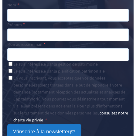
Nom
Prénom
Mon adresse e-mail
Je suis intéressé.e par la gestion de patrimoine
Je suis intéressé.e par la planification patrimoniale
En vous inscrivant, vous acceptez que vos données
personnelles soient traitées dans le but de répondre à votre
demande (notamment réception des actualités et analyses de
CapitalatWork). Vous pourrez vous désinscrire à tout moment
via le lien présent dans nos emails. Pour plus d’informations
sur le traitement de vos données personnelles,
consultez notre
charte vie privée
M’inscrire à la newsletter