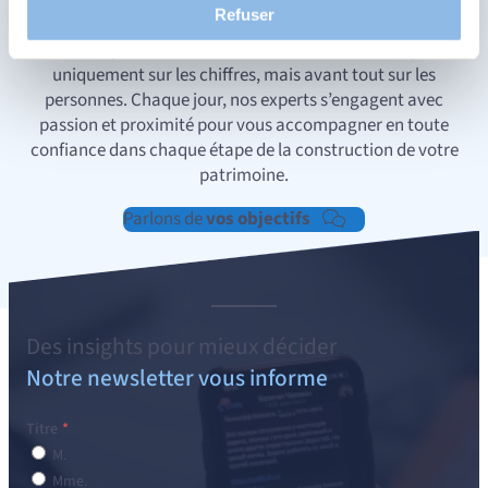
et en comprenant comment vous arrivez sur notre site.
Refuser
Proposer des offres et services personnalisés et en
Chez CapitalatWork, nous ne nous concentrons pas
suivre les performances. Partager des informations avec
uniquement sur les chiffres, mais avant tout sur les
les réseaux sociaux utilisés et vous permettre de
personnes. Chaque jour, nos experts s’engagent avec
visualiser du contenu hébergé sur un site externe.
passion et proximité pour vous accompagner en toute
confiance dans chaque étape de la construction de votre
patrimoine.
Parlons de
vos objectifs
Des
insights
pour mieux décider
Notre newsletter vous informe
Titre
M.
Mme.