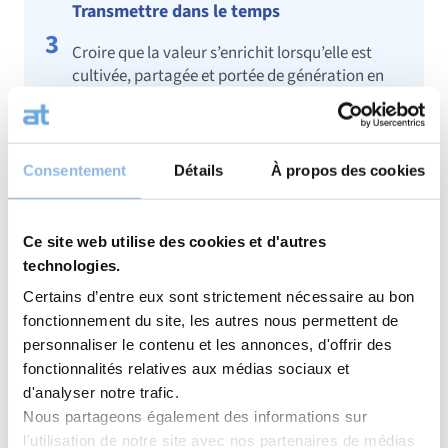
Transmettre dans le temps
3
Croire que la valeur s’enrichit lorsqu’elle est
cultivée, partagée et portée de génération en
génération.
Consentement
Détails
À propos des cookies
Faire vivre le patrimoine
4
Soutenir une initiative où l’histoire est non
Ce site web utilise des cookies et d'autres
seulement préservée, mais sublimée par la
technologies.
culture, la beauté et la création
Certains d’entre eux sont strictement nécessaire au bon
contemporaine.
fonctionnement du site, les autres nous permettent de
personnaliser le contenu et les annonces, d'offrir des
Notre vision à long terme
fonctionnalités relatives aux médias sociaux et
d'analyser notre trafic.
Nous partageons également des informations sur
l'utilisation de notre site avec nos partenaires de médias