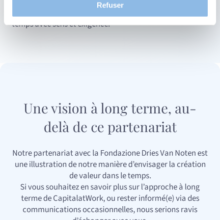
offre une expression culturelle à cette philosophie et
et en comprenant comment vous arrivez sur notre site.
Refuser
illustre notre engagement à soutenir ce qui traverse le
Proposer des offres et services personnalisés et en
temps avec sens et exigence.
suivre les performances. Partager des informations avec
les réseaux sociaux utilisés et vous permettre de
visualiser du contenu hébergé sur un site externe.
Une vision à long terme, au-
delà de ce partenariat
Notre partenariat avec la Fondazione Dries Van Noten est
une illustration de notre manière d’envisager la création
de valeur dans le temps.
Si vous souhaitez en savoir plus sur l’approche à long
terme de CapitalatWork, ou rester informé(e) via des
communications occasionnelles, nous serions ravis