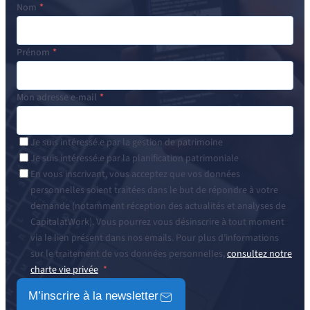
Nom
Prénom
Mon adresse e-mail
Je suis intéressé.e par la gestion de patrimoine
Je suis intéressé.e par la planification patrimoniale
En vous inscrivant, vous acceptez que vos données
personnelles soient traitées dans le but de répondre à votre
demande (notamment réception des actualités et analyses de
CapitalatWork). Vous pourrez vous désinscrire à tout moment
via le lien présent dans nos emails. Pour plus d’informations
sur le traitement de vos données personnelles,
consultez notre
charte vie privée
M’inscrire à la newsletter