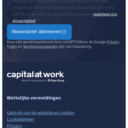
analyses van CapitalatWork). U kunt zich op elk moment
uitschrijven via de link in onze e-mails. Voor meer informatie
over de verwerking van uw persoonsgegevens,
raadpleeg ons
privacybeleid
Nieuwsbrief abonneren
Deze site wordt beschermd door reCAPTCHA en de Google
Privacy
Policy
en
Servicevoorwaarden
zijn van toepassing.
Wettelijke vermeldingen
Gebruik van de website en cookies
Cookiebeheer
Privacy