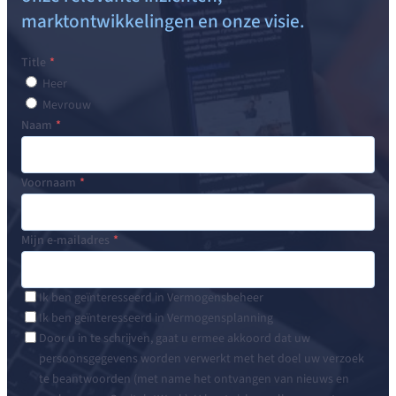
marktontwikkelingen en onze visie.
Title
Heer
Mevrouw
Naam
Voornaam
Mijn e-mailadres
Ik ben geïnteresseerd in Vermogensbeheer
Ik ben geïnteresseerd in Vermogensplanning
Door u in te schrijven, gaat u ermee akkoord dat uw
persoonsgegevens worden verwerkt met het doel uw verzoek
te beantwoorden (met name het ontvangen van nieuws en