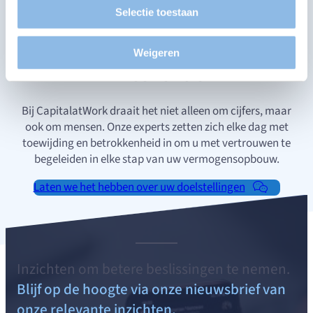
Selectie toestaan
houden en te begrijpen hoe u op onze site terechtkomt.
Onze belofte
Gepersonaliseerde aanbiedingen en diensten voor te
Nabijheid, Vertrouwen,
stellen en de prestaties ervan te controleren. Informatie
Weigeren
te delen met de sociale netwerken die u gebruikt en u in
Excellentie
staat te stellen inhoud te bekijken die op een externe site
wordt gehost.
Bij CapitalatWork draait het niet alleen om cijfers, maar
ook om mensen. Onze experts zetten zich elke dag met
toewijding en betrokkenheid in om u met vertrouwen te
begeleiden in elke stap van uw vermogensopbouw.
Laten we het hebben over uw doelstellingen
Inzichten om betere beslissingen te nemen.
Blijf op de hoogte via onze nieuwsbrief van
onze relevante inzichten,