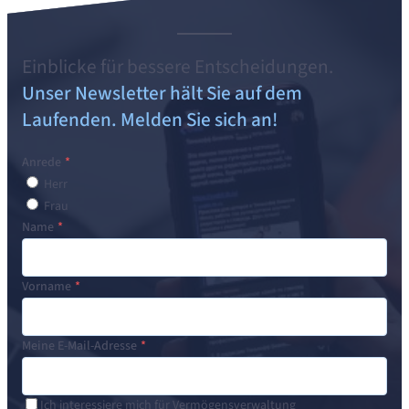
Einblicke für bessere Entscheidungen.
Unser Newsletter hält Sie auf dem
Laufenden. Melden Sie sich an!
Anrede
Herr
Frau
Name
Vorname
Meine E-Mail-Adresse
Ich interessiere mich für Vermögensverwaltung