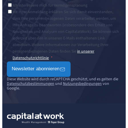
Ich interessiere mich für Vermögensplanung
Mit Ihrer Anmeldung erklären Sie sich damit einverstanden,
dass Ihre personenbezogenen Daten verarbeitet werden, um
Ihre Anfrage zu beantworten (insbesondere den Erhalt von
Neuigkeiten und Analysen von CapitalatWork). Sie können sich
jederzeit über den in unseren E-Mails enthaltenen Link
abmelden. Weitere Informationen zur Verarbeitung Ihrer
personenbezogenen Daten finden Sie
in unserer
Datenschutzrichtlinie
Newsletter abonnieren
Diese Website wird durch reCAPTCHA geschützt, und es gelten die
Datenschutzbestimmungen
und
Nutzungsbedingungen
von
Google.