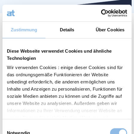
Einblicke für bessere Entscheidungen.
Zustimmung
Details
Über Cookies
Unser Newsletter hält Sie auf dem
Laufenden. Melden Sie sich an!
Diese Webseite verwendet Cookies und ähnliche
Technologien
Anrede
Wir verwenden Cookies : einige dieser Cookies sind für
Herr
das ordnungsgemäße Funktionieren der Website
Frau
unbedingt erforderlich, die anderen ermöglichen uns
Name
Inhalte und Anzeigen zu personalisieren, Funktionen für
soziale Medien anbieten zu können und die Zugriffe auf
Vorname
unsere Website zu analysieren. Außerdem geben wir
Informationen zu Ihrer Verwendung unserer Website an
unsere Partner für soziale Medien, Werbung und
Meine E-Mail-Adresse
Analysen weiter. Unsere Partner führen diese
Einwilligungsauswahl
Informationen möglicherweise mit weiteren Daten
Notwendig