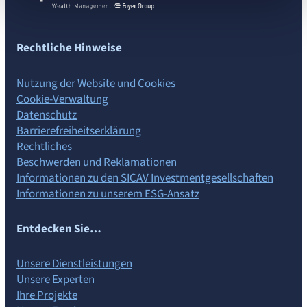
Besucher verfolgen und verstehen, wie Sie auf unsere
Website gelangen.
Personalisierte Angebote und Dienste bereitstellen und
Rechtliche Hinweise
deren Leistung verfolgen. Informationen mit den
verwendeten sozialen Netzwerken teilen und Ihnen die
Nutzung der Website und Cookies
Möglichkeit geben, Inhalte anzuzeigen, die auf einer
Cookie-Verwaltung
externen Website gehostet werden.
Datenschutz
Barrierefreiheits­erklärung
Rechtliches
Beschwerden und Reklamationen
Informationen zu den SICAV Investmentgesellschaften
Informationen zu unserem ESG-Ansatz
Entdecken Sie…
Unsere Dienstleistungen
Unsere Experten
Ihre Projekte