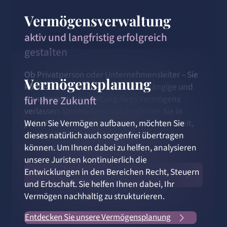
Vermögensverwaltung
aktiv und langfristig erfolgreich
gestalten
Ob Privatperson oder Unternehmensleiter – Sie
Vermögensplanung
können sich auf eine aktive, unabhängige und
transparente Verwaltung Ihres Vermögens
für Ihre Zukunft
verlassen. Unsere Experten begleiten Sie in
Wenn Sie Vermögen aufbauen, möchten Sie
jeder Phase mit Klarheit und Entschlossenheit,
dieses natürlich auch sorgenfrei übertragen
um Ihre Ziele in konkrete Ergebnisse
können. Um Ihnen dabei zu helfen, analysieren
umzusetzen.
unsere Juristen kontinuierlich die
Entdecken Sie unsere
Entwicklungen in den Bereichen Recht, Steuern
Vermögensverwaltung
und Erbschaft. Sie helfen Ihnen dabei, Ihr
Vermögen nachhaltig zu strukturieren.
Entdecken Sie unsere Vermögensplanung