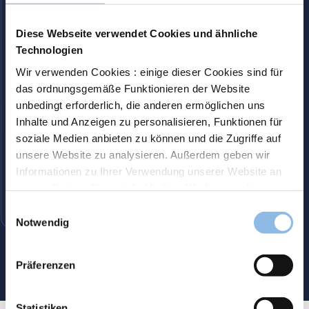
Diese Webseite verwendet Cookies und ähnliche
Unser Anlageansatz in Aktion: Analyse und
Technologien
Einblicke
Wir verwenden Cookies : einige dieser Cookies sind für
das ordnungsgemäße Funktionieren der Website
UNSERE ANLAGEPHILOSOPHIE Ein disziplinierter Ansatz zur
unbedingt erforderlich, die anderen ermöglichen uns
langfristigen Wertschaffung In einer sich stetig wandelnden
Inhalte und Anzeigen zu personalisieren, Funktionen für
Finanzwelt sind wir überzeugt, dass ein rigoroser,
soziale Medien anbieten zu können und die Zugriffe auf
reproduzierbarer und rationaler Ansatz unerlässlich ist, um
langfristige Chancen an…
unsere Website zu analysieren. Außerdem geben wir
Finanziell
Informationen zu Ihrer Verwendung unserer Website an
:
Weiterlesen
September 26, 2025
unsere Partner für soziale Medien, Werbung und
Unser
Analysen weiter. Unsere Partner führen diese
Anlagean
Einwilligungsauswahl
Informationen möglicherweise mit weiteren Daten
Notwendig
in
zusammen, die Sie ihnen bereitgestellt haben oder die
Aktion:
Zu den Artikeln
sie im Rahmen Ihrer Nutzung der Dienste gesammelt
Analyse
Präferenzen
haben.
und
Informieren Sie sich über unsere Cookie-Richtlinie
Einblicke
ie haben die Möglichkeit, Ihre Präferenzen in Bezug auf
Statistiken