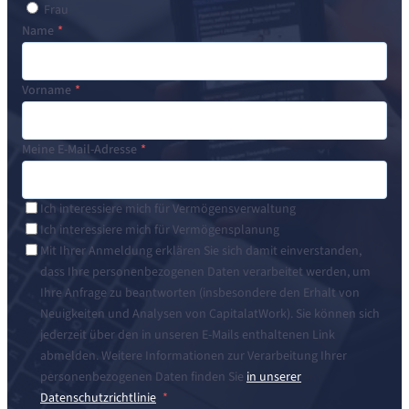
Frau
Name
Vorname
Meine E-Mail-Adresse
Ich interessiere mich für Vermögensverwaltung
Ich interessiere mich für Vermögensplanung
Mit Ihrer Anmeldung erklären Sie sich damit einverstanden,
dass Ihre personenbezogenen Daten verarbeitet werden, um
Ihre Anfrage zu beantworten (insbesondere den Erhalt von
Neuigkeiten und Analysen von CapitalatWork). Sie können sich
jederzeit über den in unseren E-Mails enthaltenen Link
abmelden. Weitere Informationen zur Verarbeitung Ihrer
personenbezogenen Daten finden Sie
in unserer
Datenschutzrichtlinie