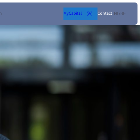
n
MyCapital
Contact
NL/BE