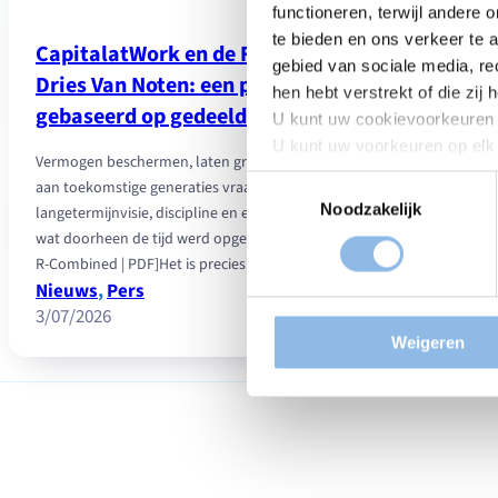
functioneren, terwijl andere 
te bieden en ons verkeer te 
CapitalatWork en de Fondazione
gebied van sociale media, re
Dries Van Noten: een partnerschap
hen hebt verstrekt of die zi
gebaseerd op gedeelde waarden
U kunt uw cookievoorkeuren
U kunt uw voorkeuren op elk
Vermogen beschermen, laten groeien en doorgeven
pagina te klikken. Houd er re
Toestemmingsselectie
aan toekomstige generaties vraagt om een
deze website mogelijk niet m
Noodzakelijk
langetermijnvisie, discipline en een diep respect voor
Andere cookies worden gebr
wat doorheen de tijd werd opgebouwd. [Tendances-…
Uw gebruikerservaring te 
R-Combined | PDF]Het is precies…
Het publiek te meten door 
Nieuws
, 
Pers
:
Lees meer
Gepersonaliseerde aanbiedi
3/07/2026
CapitalatWork
met de sociale netwerken die 
Weigeren
en
de
Fondazione
Dries
Van
Noten: