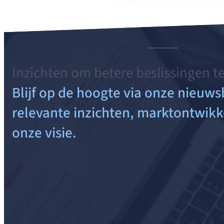
een
partnerschap
gebaseerd
op
gedeelde
waarden
Inzichten om betere beslissingen t
Blijf op de hoogte via onze nieuws
relevante inzichten, marktontwikk
onze visie.