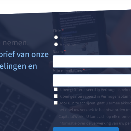
Title
Heer
e nemen.
Mevrouw
brief van onze
Naam
elingen en
Mijn e-mailadres
Ik ben geïnteresseerd in Vermogensbehee
Ik ben geïnteresseerd in Vermogensplann
Door u in te schrijven, gaat u ermee ak
het doel uw verzoek te beantwoorden (m
CapitalatWork). U kunt zich op elk moment
informatie over de verwerking van uw p