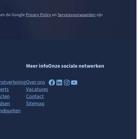
 en de Google
Privacy Policy
en
Servicevoorwaarden
zijn
Meer info
Onze sociale netwerken
Facebook
LinkedIn
Instagram
YouTube
nstverlening
Over ons
erts
Vacatures
cten
Contact
ndsen
Sitemap
andpunten