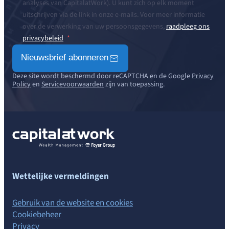
analyses van CapitalatWork). U kunt zich op elk moment
uitschrijven via de link in onze e-mails. Voor meer informatie
over de verwerking van uw persoonsgegevens,
raadpleeg ons
privacybeleid
Nieuwsbrief abonneren
Deze site wordt beschermd door reCAPTCHA en de Google
Privacy
Policy
en
Servicevoorwaarden
zijn van toepassing.
Wettelijke vermeldingen
Gebruik van de website en cookies
Cookiebeheer
Privacy