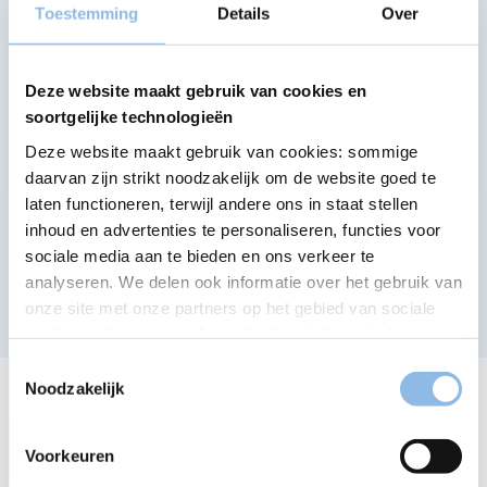
Toestemming
Details
Over
Samenvatting van de rechten van de
belegger
Deze website maakt gebruik van cookies en
Remuneration Policy
soortgelijke technologieën
RTS 28 Report 2026
Deze website maakt gebruik van cookies: sommige
daarvan zijn strikt noodzakelijk om de website goed te
laten functioneren, terwijl andere ons in staat stellen
inhoud en advertenties te personaliseren, functies voor
sociale media aan te bieden en ons verkeer te
analyseren. We delen ook informatie over het gebruik van
onze site met onze partners op het gebied van sociale
media, reclame en analyse, die deze informatie kunnen
combineren met andere informatie die u aan hen hebt
Toestemmingsselectie
verstrekt of die zij hebben verzameld tijdens uw gebruik
Noodzakelijk
van hun diensten.
Lees meer over ons cookiebeleid.
Inzichten om betere beslissingen te nemen.
U kunt uw cookievoorkeuren aangeven via een van de
Blijf op de hoogte via onze nieuwsbrief van
Voorkeuren
onderstaande knoppen.
onze relevante inzichten,