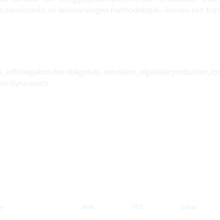
en consistente en weloverwogen methodologie—binnen een tran
es, inflatiegebonden obligaties, aandelen, afgeleide producten, lo
d en dynamisch.
m
NIW
YTD
1 jaar