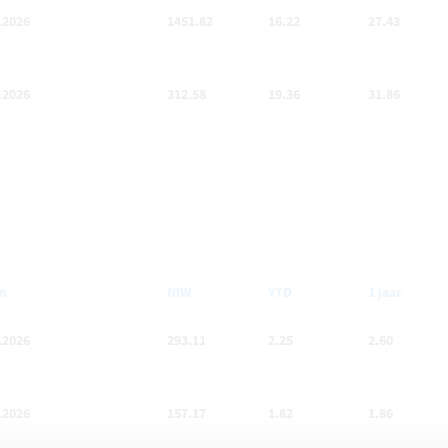
.2026
1451.82
16.22
27.43
.2026
312.58
19.36
31.86
m
NIW
YTD
1 jaar
.2026
293.11
2.25
2.60
.2026
157.17
1.82
1.86