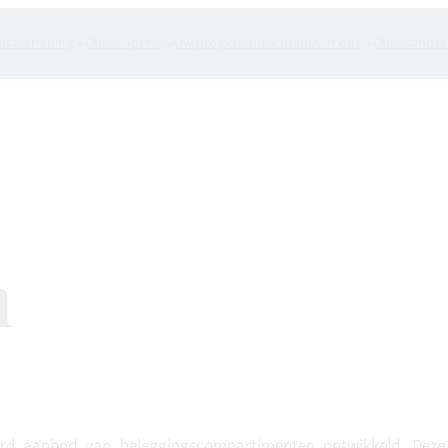
nstverlening
Onze experts
Uw projecten
Inzichten
Over ons
Onze fondse
n
teerd aanbod van beleggingscompartimenten ontwikkeld. Dez