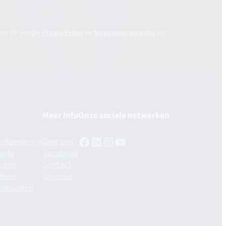
 en de Google
Privacy Policy
en
Servicevoorwaarden
zijn
Meer info
Onze sociale netwerken
Facebook
LinkedIn
Instagram
YouTube
nstverlening
Over ons
erts
Vacatures
cten
Contact
ndsen
Sitemap
andpunten