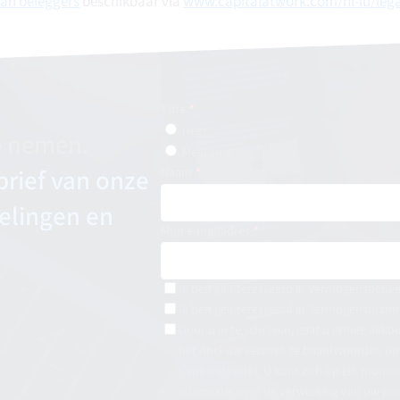
van beleggers
beschikbaar via
www.capitalatwork.com/nl-lu/lega
Title
Heer
e nemen.
Mevrouw
brief van onze
Naam
elingen en
Mijn e-mailadres
Ik ben geïnteresseerd in Vermogensbehee
Ik ben geïnteresseerd in Vermogensplann
Door u in te schrijven, gaat u ermee ak
het doel uw verzoek te beantwoorden (m
CapitalatWork). U kunt zich op elk moment
informatie over de verwerking van uw p