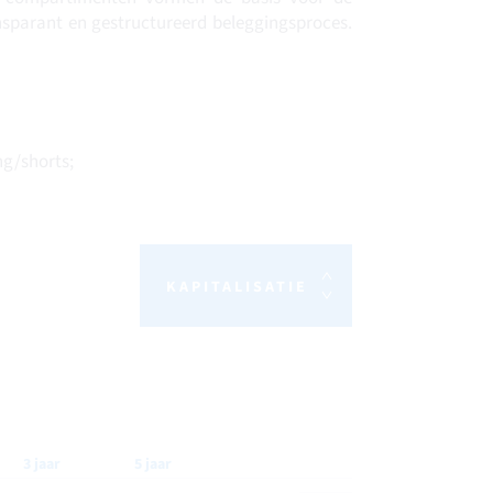
sparant en gestructureerd beleggingsproces.
ng/shorts;
KAPITALISATIE
3 jaar
5 jaar