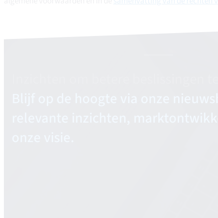
algemene voorwaarden en in de
samenvatting van de rechten 
Inzichten om betere beslissingen t
Blijf op de hoogte via onze nieuws
relevante inzichten, marktontwikk
onze visie.