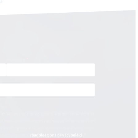
l
.
Voornaam
r
ing
koord dat uw persoonsgegevens worden verwerkt met
et name het ontvangen van nieuws en analyses van
 uitschrijven via de link in onze e-mails. Voor meer
ersoonsgegevens,
raadpleeg ons privacybeleid