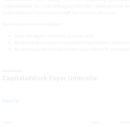
implementatie van onze beleggingsfilosofie—gebaseerd op e
CapitalatWork Foyer Group treedt hierin op als promotor
.
Deze compartimenten dekken:
bijna alle regio’s: Amerika, Europa, Azië;
de belangrijkste asset categorieën: liquiditeiten, obligati
de voornaamste risicoprofielen: zoals defensief, gemeng
Capital
at
Work Foyer Umbrella
equity
Naam
Munt
Datu