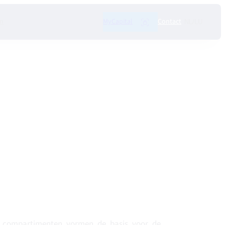
n
MyCapital
Contact
NL/LU
e compartimenten vormen de basis voor de