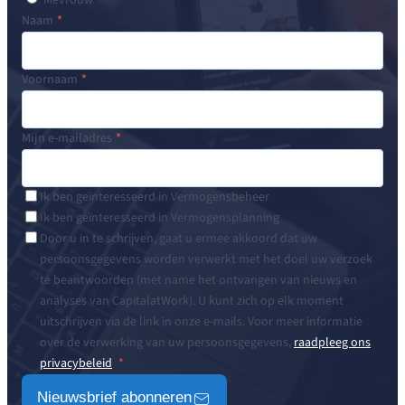
Naam
Voornaam
Mijn e-mailadres
Ik ben geïnteresseerd in Vermogensbeheer
Ik ben geïnteresseerd in Vermogensplanning
Door u in te schrijven, gaat u ermee akkoord dat uw
persoonsgegevens worden verwerkt met het doel uw verzoek
te beantwoorden (met name het ontvangen van nieuws en
analyses van CapitalatWork). U kunt zich op elk moment
uitschrijven via de link in onze e-mails. Voor meer informatie
over de verwerking van uw persoonsgegevens,
raadpleeg ons
privacybeleid
Nieuwsbrief abonneren