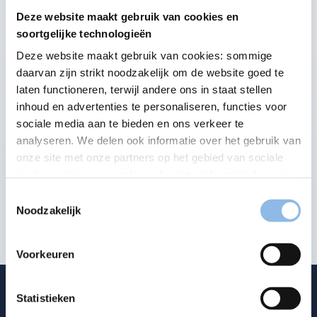
Deze website maakt gebruik van cookies en
soortgelijke technologieën
Deze website maakt gebruik van cookies: sommige
daarvan zijn strikt noodzakelijk om de website goed te
laten functioneren, terwijl andere ons in staat stellen
inhoud en advertenties te personaliseren, functies voor
sociale media aan te bieden en ons verkeer te
Onze estate planners
analyseren. We delen ook informatie over het gebruik van
onze site met onze partners op het gebied van sociale
media, reclame en analyse, die deze informatie kunnen
Op cruciale momenten in uw leven begeleiden wij u met
diepgaande juridische en fiscale expertise.
combineren met andere informatie die u aan hen hebt
Toestemmingsselectie
verstrekt of die zij hebben verzameld tijdens uw gebruik
Noodzakelijk
Maak kennis met hen
van hun diensten.
Lees meer over ons cookiebeleid.
U kunt uw cookievoorkeuren aangeven via een van de
Voorkeuren
onderstaande knoppen.
U kunt uw voorkeuren op elk gewenst moment wijzigen
of uw toestemming intrekken door op de knop linksonder
Statistieken
op de pagina te klikken. Houd er rekening mee dat als u