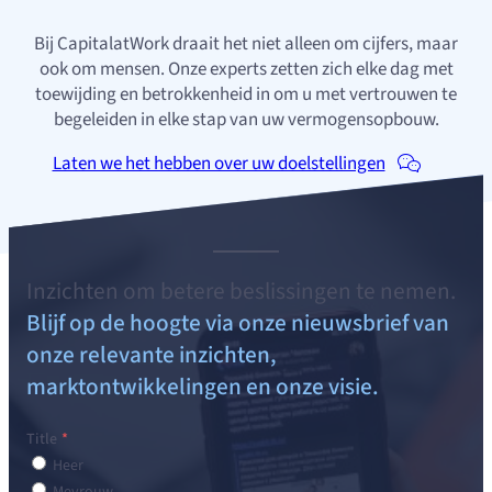
Bij CapitalatWork draait het niet alleen om cijfers, maar
ook om mensen. Onze experts zetten zich elke dag met
toewijding en betrokkenheid in om u met vertrouwen te
begeleiden in elke stap van uw vermogensopbouw.
Laten we het hebben over uw doelstellingen
Inzichten om betere beslissingen te nemen.
Blijf op de hoogte via onze nieuwsbrief van
onze relevante inzichten,
marktontwikkelingen en onze visie.
Title
Heer
Mevrouw