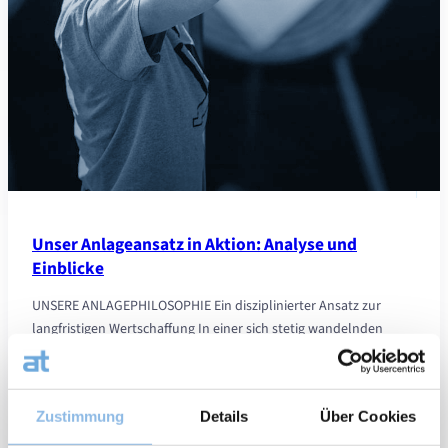
Unser Anlageansatz in Aktion: Analyse und
Einblicke
UNSERE ANLAGEPHILOSOPHIE Ein disziplinierter Ansatz zur
langfristigen Wertschaffung In einer sich stetig wandelnden
Finanzwelt sind wir überzeugt, dass ein rigoroser,
reproduzierbarer und rationaler Ansatz unerlässlich ist, um
langfristige Chancen an…
Zustimmung
Details
Über Cookies
Finanziell
:
Weiterlesen
26/09/2025