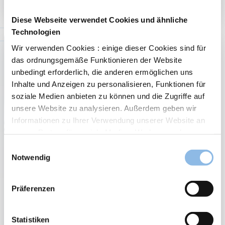
Unser
Anlage
Diese Webseite verwendet Cookies und ähnliche
in
Technologien
Aktion:
Wir verwenden Cookies : einige dieser Cookies sind für
Analys
das ordnungsgemäße Funktionieren der Website
und
Einblic
unbedingt erforderlich, die anderen ermöglichen uns
Inhalte und Anzeigen zu personalisieren, Funktionen für
soziale Medien anbieten zu können und die Zugriffe auf
unsere Website zu analysieren. Außerdem geben wir
Informationen zu Ihrer Verwendung unserer Website an
unsere Partner für soziale Medien, Werbung und
Analysen weiter. Unsere Partner führen diese
Einwilligungsauswahl
Informationen möglicherweise mit weiteren Daten
Notwendig
Market Update Juli 2025
zusammen, die Sie ihnen bereitgestellt haben oder die
sie im Rahmen Ihrer Nutzung der Dienste gesammelt
“Speak softly and carry a big stick”. Das war der außenpolitische
Präferenzen
Ratschlag, den Theodore Roosevelt, der 26. Präsident der
haben.
Vereinigten Staaten von 1901 bis 1909, seinen Diplomaten gab.
Informieren Sie sich über unsere Cookie-Richtlinie
Was er…
ie haben die Möglichkeit, Ihre Präferenzen in Bezug auf
Statistiken