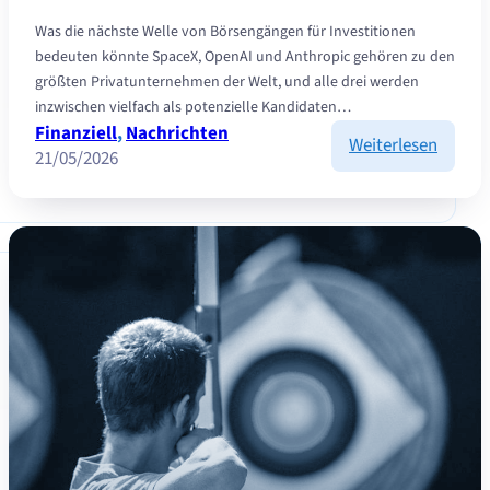
Was die nächste Welle von Börsengängen für Investitionen
bedeuten könnte SpaceX, OpenAI und Anthropic gehören zu den
größten Privatunternehmen der Welt, und alle drei werden
inzwischen vielfach als potenzielle Kandidaten…
Finanziell
, 
Nachrichten
:
Weiterlesen
21/05/2026
Mega-
IPO:
Welch
Auswi
hat
es
für
Invest