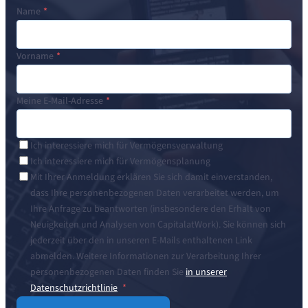
Name
Vorname
Meine E-Mail-Adresse
Ich interessiere mich für Vermögensverwaltung
Ich interessiere mich für Vermögensplanung
Mit Ihrer Anmeldung erklären Sie sich damit einverstanden,
dass Ihre personenbezogenen Daten verarbeitet werden, um
Ihre Anfrage zu beantworten (insbesondere den Erhalt von
Neuigkeiten und Analysen von CapitalatWork). Sie können sich
jederzeit über den in unseren E-Mails enthaltenen Link
abmelden. Weitere Informationen zur Verarbeitung Ihrer
personenbezogenen Daten finden Sie
in unserer
Datenschutzrichtlinie