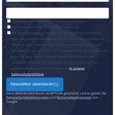
Meine E-Mail-Adresse
Ich interessiere mich für Vermögensverwaltung
Ich interessiere mich für Vermögensplanung
Mit Ihrer Anmeldung erklären Sie sich damit einverstanden,
dass Ihre personenbezogenen Daten verarbeitet werden, um
Ihre Anfrage zu beantworten (insbesondere den Erhalt von
Neuigkeiten und Analysen von CapitalatWork). Sie können sich
jederzeit über den in unseren E-Mails enthaltenen Link
abmelden. Weitere Informationen zur Verarbeitung Ihrer
personenbezogenen Daten finden Sie
in unserer
Datenschutzrichtlinie
Newsletter abonnieren
Diese Website wird durch reCAPTCHA geschützt, und es gelten die
Datenschutzbestimmungen
und
Nutzungsbedingungen
von
Google.