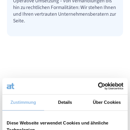
Operative Umsetzung – Von Verhandlungen bis
hin zu rechtlichen Formalitäten: Wir stehen Ihnen
und Ihren vertrauten Unternehmensberatern zur
Seite.
Unser Ansatz: menschlich,
strategisch und transparent
Zustimmung
Details
Über Cookies
Wir arbeiten eng mit Ihrem Notar, Anwalt und
Diese Webseite verwendet Cookies und ähnliche
Steuerberater zusammen, um einen kohärenten und
Technologien