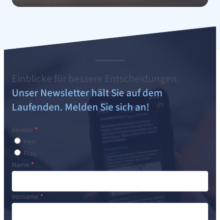
Einblicke für bessere Entscheidungen.
Unser Newsletter hält Sie auf dem
Laufenden. Melden Sie sich an!
Anrede
Herr
Frau
Name
Vorname