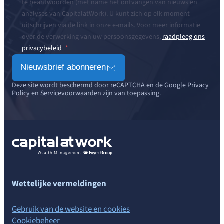
te beantwoorden (met name het ontvangen van nieuws en
analyses van CapitalatWork). U kunt zich op elk moment
uitschrijven via de link in onze e-mails. Voor meer informatie
over de verwerking van uw persoonsgegevens,
raadpleeg ons
privacybeleid
Nieuwsbrief abonneren
Deze site wordt beschermd door reCAPTCHA en de Google
Privacy
Policy
en
Servicevoorwaarden
zijn van toepassing.
Wettelijke vermeldingen
Gebruik van de website en cookies
Cookiebeheer