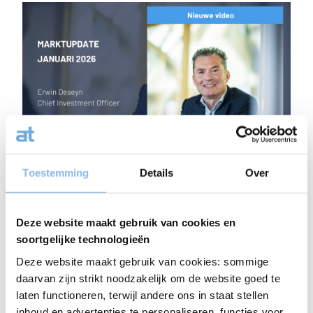
Ontdek de inhoud van de video
Toestemming
Details
Over
Wenst u meer inlichtingen over onze dienstverlening?
Aarzel niet ons te contacteren via
Deze website maakt gebruik van cookies en
info@capitalatwork.lu
soortgelijke technologieën
Deze website maakt gebruik van cookies: sommige
daarvan zijn strikt noodzakelijk om de website goed te
laten functioneren, terwijl andere ons in staat stellen
inhoud en advertenties te personaliseren, functies voor